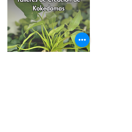
INCLUYE:
Plantones variados (frutales,
ornamentales y maderables) para
siembra.
En caso de talleres de creacion de
jardines, se incluirán plantas y palmas
ornamentales de acuerdo a diseño.
Tierra negra y abonos orgánicos para